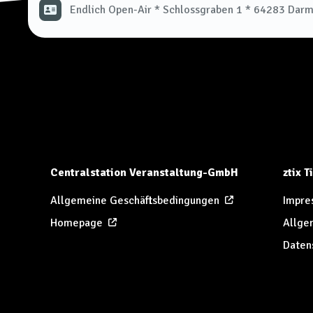
Endlich Open-Air * Schlossgraben 1 * 64283 Darm
Centralstation Veranstaltung-GmbH
ztix 
Allgemeine Geschäftsbedingungen
Impre
Homepage
Allge
Daten