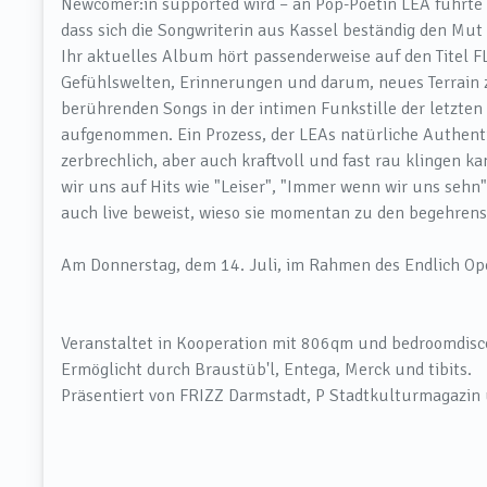
Newcomer:in supported wird – an Pop-Poetin LEA führte in
dass sich die Songwriterin aus Kassel beständig den Mut
Ihr aktuelles Album hört passenderweise auf den Titel F
Gefühlswelten, Erinnerungen und darum, neues Terrain
berührenden Songs in der intimen Funkstille der letzten
aufgenommen. Ein Prozess, der LEAs natürliche Authenti
zerbrechlich, aber auch kraftvoll und fast rau klingen k
wir uns auf Hits wie "Leiser", "Immer wenn wir uns sehn
auch live beweist, wieso sie momentan zu den begehrens
Am Donnerstag, dem 14. Juli, im Rahmen des Endlich Op
Veranstaltet in Kooperation mit 806qm und bedroomdisc
Ermöglicht durch Braustüb'l, Entega, Merck und tibits.
Präsentiert von FRIZZ Darmstadt, P Stadtkulturmagazin