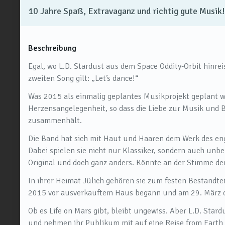
10 Jahre Spaß, Extravaganz und richtig gute Musik!
Beschreibung
Egal, wo L.D. Stardust aus dem Space Oddity-Orbit hinre
zweiten Song gilt: „Let’s dance!“
Was 2015 als einmalig geplantes Musikprojekt geplant wa
Herzensangelegenheit, so dass die Liebe zur Musik und B
zusammenhält.
Die Band hat sich mit Haut und Haaren dem Werk des eng
Dabei spielen sie nicht nur Klassiker, sondern auch un
Original und doch ganz anders. Könnte an der Stimme de
In ihrer Heimat Jülich gehören sie zum festen Bestandte
2015 vor ausverkauftem Haus begann und am 29. März d
Ob es Life on Mars gibt, bleibt ungewiss. Aber L.D. Star
und nehmen ihr Publikum mit auf eine Reise from Earth 