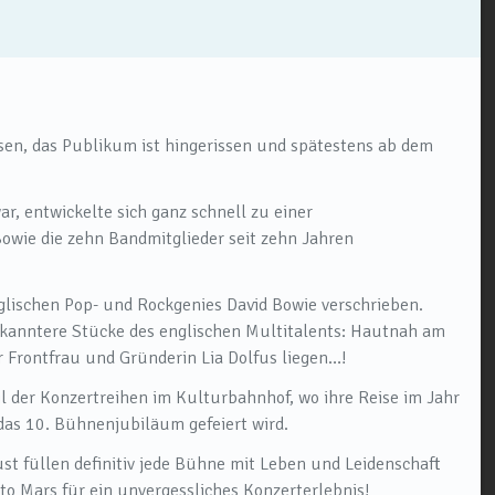
isen, das Publikum ist hingerissen und spätestens ab dem
r, entwickelte sich ganz schnell zu einer
owie die zehn Bandmitglieder seit zehn Jahren
lischen Pop- und Rockgenies David Bowie verschrieben.
bekanntere Stücke des englischen Multitalents: Hautnah am
r Frontfrau und Gründerin Lia Dolfus liegen…!
il der Konzertreihen im Kulturbahnhof, wo ihre Reise im Jahr
as 10. Bühnenjubiläum gefeiert wird.
dust füllen definitiv jede Bühne mit Leben und Leidenschaft
to Mars für ein unvergessliches Konzerterlebnis!