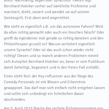
alles? Nachhaltig, vegan oder sprachlos? Fakten legt
Bernhard Hoëcker vorher auf sämtliche Prüfsteine und
mariniert, dreht, seziert und wendet sie auf seinem
Geistesgrill. Erst dann wird angerichtet.
Wie steht es eigentlich z.B. um das autonome Fahren? Wird
da alles richtig gemacht oder auch ein bisschen falsch? Oder
greift da irgendeiner mal gerade so richtig daneben und den
Philanthropen gruselt es? Warum verlottert eigentlich
unsere Sprache? Oder ist das auch schon wieder nicht
richtig? Diesen und so manch anderen Problemen nimmt
sich Autopilot Bernhard Hoëcker an, bevor er sein Publikum
damit behelligt, begeistert und in den freien Fall entläßt.
Eines steht fest: der Key-Influencer aus der Riege des
Comedy-Personals ist mit Wissen und Erkenntnis
gewappnet. Das darf man sich einfach nicht entgehen lassen
und sollte sich unbedingt ein Scheibchen davon
abschneiden.
Am 5. April 2019 feierte das sechste Bühnenprogramm von