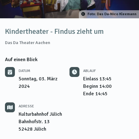
Foto: Das Da-Nico Kleemann
Kindertheater - Findus zieht um
Das Da Theater Aachen
Auf einen Blick
DATUM
ABLAUF
Sonntag, 03. März
Einlass
13:45
2024
Beginn
14:00
Ende
14:45
ADRESSE
Kulturbahnhof Jülich
Bahnhofstr. 13
52428
Jülich