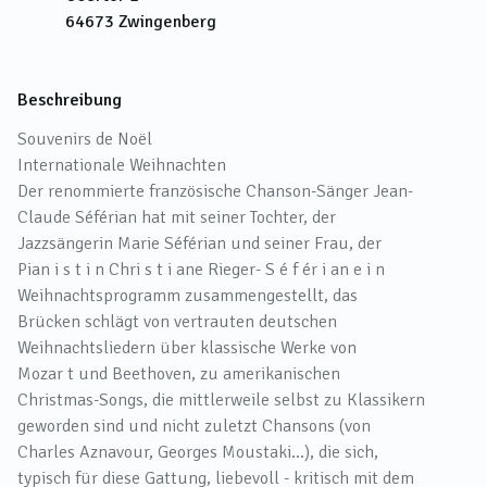
64673
Zwingenberg
Beschreibung
Souvenirs de Noël
Internationale Weihnachten
Der renommierte französische Chanson-Sänger Jean-
Claude Séférian hat mit seiner Tochter, der
Jazzsängerin Marie Séférian und seiner Frau, der
Pian i s t i n Chri s t i ane Rieger- S é f ér i an e i n
Weihnachtsprogramm zusammengestellt, das
Brücken schlägt von vertrauten deutschen
Weihnachtsliedern über klassische Werke von
Mozar t und Beethoven, zu amerikanischen
Christmas-Songs, die mittlerweile selbst zu Klassikern
geworden sind und nicht zuletzt Chansons (von
Charles Aznavour, Georges Moustaki...), die sich,
typisch für diese Gattung, liebevoll - kritisch mit dem