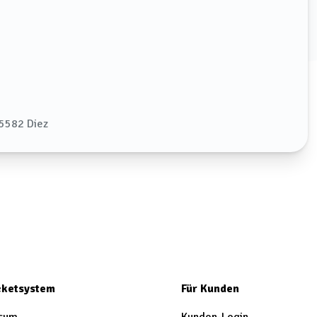
65582 Diez
icketsystem
Für Kunden