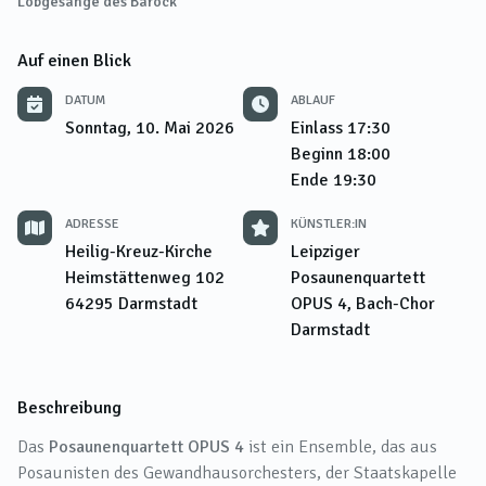
Lobgesänge des Barock
Auf einen Blick
DATUM
ABLAUF
Sonntag, 10. Mai 2026
Einlass
17:30
Beginn
18:00
Ende
19:30
ADRESSE
KÜNSTLER:IN
Heilig-Kreuz-Kirche
Leipziger
Heimstättenweg 102
Posaunenquartett
64295
Darmstadt
OPUS 4, Bach-Chor
Darmstadt
Beschreibung
Das
Posaunenquartett OPUS 4
ist ein Ensemble, das aus
Posaunisten des Gewandhausorchesters, der Staatskapelle