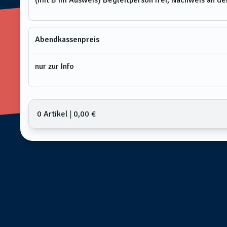
(mit B im Ausweis) Begleitperson frei, Nachweis an d
Abendkassenpreis
nur zur Info
0 Artikel
𑗅
0,00 €