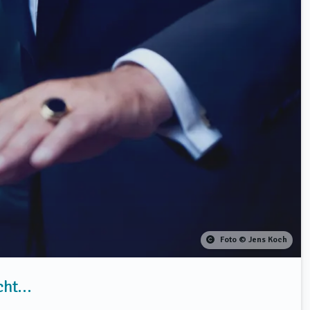
Foto © Jens Koch
cht…