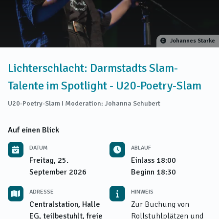
Johannes Starke
Lichterschlacht: Darmstadts Slam-
Talente im Spotlight - U20-Poetry-Slam
U20-Poetry-Slam I Moderation: Johanna Schubert
Auf einen Blick
DATUM
ABLAUF
Freitag, 25.
Einlass
18:00
September 2026
Beginn
18:30
ADRESSE
HINWEIS
Centralstation, Halle
Zur Buchung von
EG, teilbestuhlt, freie
Rollstuhlplätzen und