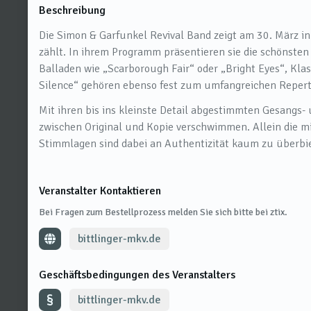
Beschreibung
Die Simon & Garfunkel Revival Band zeigt am 30. März i
zählt. In ihrem Programm präsentieren sie die schönsten
Balladen wie „Scarborough Fair“ oder „Bright Eyes“, Klas
Silence“ gehören ebenso fest zum umfangreichen Repertoi
Mit ihren bis ins kleinste Detail abgestimmten Gesangs-
zwischen Original und Kopie verschwimmen. Allein die m
Stimmlagen sind dabei an Authentizität kaum zu überbi
Veranstalter Kontaktieren
Bei Fragen zum Bestellprozess melden Sie sich bitte bei ztix.
bittlinger-mkv.de
Geschäftsbedingungen des Veranstalters
bittlinger-mkv.de