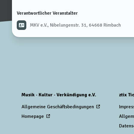
Verantwortlicher Veranstalter
MKV e.V., Nibelungenstr. 31, 64668 Rimbach
Musik · Kultur · Verkündigung e.V.
ztix T
Allgemeine Geschäftsbedingungen
Impres
Homepage
Allgem
Datens