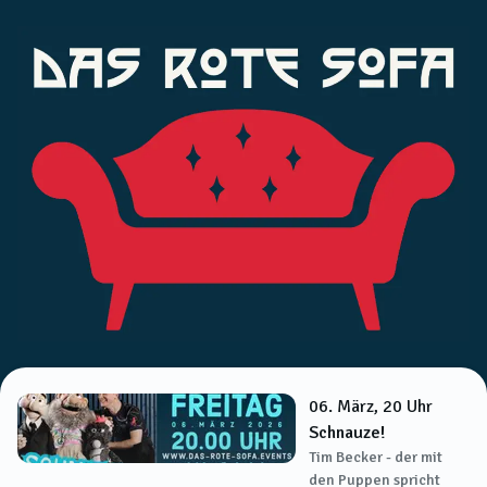
06. März, 20 Uhr
Schnauze!
Tim Becker - der mit
den Puppen spricht