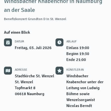
Windsbacher Knabenchor in Naumburg
an der Saale
Benefizkonzert Grundton D in St. Wenzel
Auf einen Blick
DATUM
ABLAUF
Freitag, 03. Juli 2026
Einlass
19:00
Beginn
19:30
Ende
21:00
ADRESSE
KÜNSTLER:IN
Stadtkirche St. Wenzel
Windsbacher
St. Wenzel
Knabenchor unter der
Topfmarkt 8
Leitung von Ludwig
06618
Naumburg
Böhme sowie
Wenzelsorganist
Nicolas Berndt