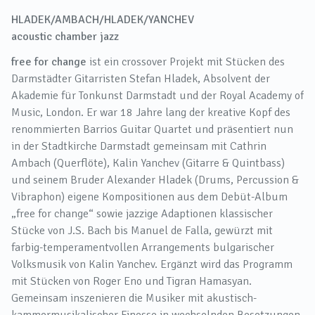
HLADEK/AMBACH/HLADEK/YANCHEV
acoustic chamber jazz
free for change
ist ein crossover Projekt mit Stücken des
Darmstädter Gitarristen Stefan Hladek, Absolvent der
Akademie für Tonkunst Darmstadt und der Royal Academy of
Music, London. Er war 18 Jahre lang der kreative Kopf des
renommierten Barrios Guitar Quartet und präsentiert nun
in der Stadtkirche Darmstadt gemeinsam mit Cathrin
Ambach (Querflöte), Kalin Yanchev (Gitarre & Quintbass)
und seinem Bruder Alexander Hladek (Drums, Percussion &
Vibraphon) eigene Kompositionen aus dem Debüt-Album
„free for change“ sowie jazzige Adaptionen klassischer
Stücke von J.S. Bach bis Manuel de Falla, gewürzt mit
farbig-temperamentvollen Arrangements bulgarischer
Volksmusik von Kalin Yanchev. Ergänzt wird das Programm
mit Stücken von Roger Eno und Tigran Hamasyan.
Gemeinsam inszenieren die Musiker mit akustisch-
kammermusikalischer Finesse in wechselnden Besetzungen