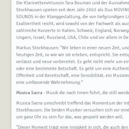
Die Klarinettenvirtuosin Tara Bouman und der Ausnahm
Stockhausen spielen seit dem Jahr 2002 als Duo MOV
SOUNDS in der Klanggestaltung, die von tiefgründigen Li
Exaltiertheit reicht, wird sowohl von der Fachwelt als 
zahlreiche Konzerte in Italien, Schweiz, England, Norwe
Ungarn, Israel, Russland, USA, Chile und vor allem in D
Markus Stockhausen: "
Wir leben in einer neuen Zeit, u
heutigen Zeit, so wie wir sie erleben, entspricht. Sie e
verlässt und neue vorbereitet. Es geht nicht mehr um ein
oder eine bestimmte Botschaft. Es geht um eine Authent
Offenheit und Bereitschaft, eine Sensibilität, ein Musiz
eine umfassende Wahrnehmung.
“
Musica Sacra
- Musik die nach Innen führt, die still werd
Musica Sacra umschreibt treffend das Momentum der in
Stockhausen. Die beiden Musiker versuchen sich vor ei
um ganz Ohr zu sein für das, was gespielt werden will.
"
Dieser Moment trägt eine Innigkeit in sich, die auch de