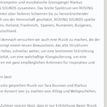
etrompeter und musikalische Grenzgänger Markus
ING SOUNDS zusammen. Das breite Spektrum von MOVING
nien über heiteres Schwirren bis zu hervorbrechender
auch von der Hörerschaft geschätzt. MOVING SOUNDS spielte
gen, Holland, Frankreich, Spanien, Rumänien, Bulgarien,
eutschland.
nd demnach versuchen wir auch eine Musik zu machen, die der
ntspringt einem neuen Bewusstsein, das alte Strukturen
 höher, schneller weiter, um eine bestimmte Stilrichtung
izität, um eine wahrhaftige Klangäußerung, um eine
ieren mit ganz empfänglichen Antennen für Inspiration und
en lässt
tuitiv gespielten Musik von Tara Bouman und Markus
nem Konzert leer zu machen vom Alltag und Weltgeschehen,
n Zuhörer spüren lässt, dass er zur Entstehung dieser Musik