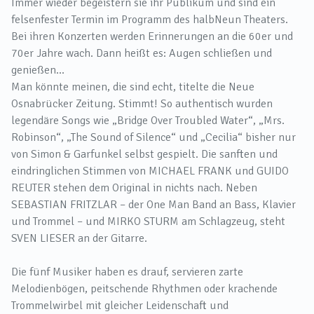
Immer wieder begeistern sie ihr Publikum und sind ein
felsenfester Termin im Programm des halbNeun Theaters.
Bei ihren Konzerten werden Erinnerungen an die 60er und
70er Jahre wach. Dann heißt es: Augen schließen und
genießen...
Man könnte meinen, die sind echt, titelte die Neue
Osnabrücker Zeitung. Stimmt! So authentisch wurden
legendäre Songs wie „Bridge Over Troubled Water“, „Mrs.
Robinson“, „The Sound of Silence“ und „Cecilia“ bisher nur
von Simon & Garfunkel selbst gespielt. Die sanften und
eindringlichen Stimmen von MICHAEL FRANK und GUIDO
REUTER stehen dem Original in nichts nach. Neben
SEBASTIAN FRITZLAR – der One Man Band an Bass, Klavier
und Trommel – und MIRKO STURM am Schlagzeug, steht
SVEN LIESER an der Gitarre.
Die fünf Musiker haben es drauf, servieren zarte
Melodienbögen, peitschende Rhythmen oder krachende
Trommelwirbel mit gleicher Leidenschaft und