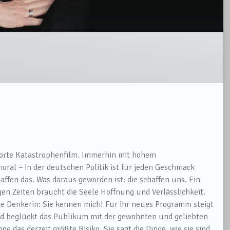
r Sorte Katastrophenfilm. Immerhin mit hohem
al – in der deutschen Politik ist für jeden Geschmack
affen das. Was daraus geworden ist: die schaffen uns. Ein
gen Zeiten braucht die Seele Hoffnung und Verlässlichkeit.
ße Denkerin: Sie kennen mich! Für ihr neues Programm steigt
nd beglückt das Publikum mit der gewohnten und geliebten
 das derzeit größte Risiko. Sie sagt die Dinge, wie sie sind.