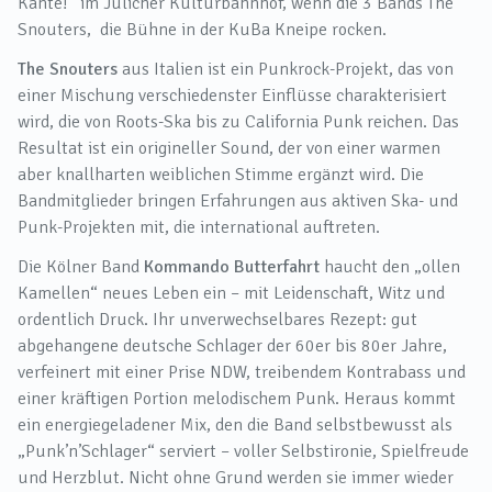
Kante!“ im Jülicher Kulturbahnhof, wenn die 3 Bands The
Snouters, die Bühne in der KuBa Kneipe rocken.
The Snouters
aus Italien ist ein Punkrock-Projekt, das von
einer Mischung verschiedenster Einflüsse charakterisiert
wird, die von Roots-Ska bis zu California Punk reichen. Das
Resultat ist ein origineller Sound, der von einer warmen
aber knallharten weiblichen Stimme ergänzt wird. Die
Bandmitglieder bringen Erfahrungen aus aktiven Ska- und
Punk-Projekten mit, die international auftreten.
Die Kölner Band
Kommando Butterfahrt
haucht den „ollen
Kamellen“ neues Leben ein – mit Leidenschaft, Witz und
ordentlich Druck. Ihr unverwechselbares Rezept: gut
abgehangene deutsche Schlager der 60er bis 80er Jahre,
verfeinert mit einer Prise NDW, treibendem Kontrabass und
einer kräftigen Portion melodischem Punk. Heraus kommt
ein energiegeladener Mix, den die Band selbstbewusst als
„Punk’n’Schlager“ serviert – voller Selbstironie, Spielfreude
und Herzblut. Nicht ohne Grund werden sie immer wieder