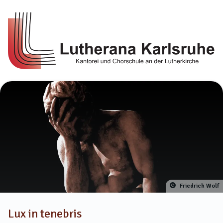
Friedrich Wolf
Lux in tenebris