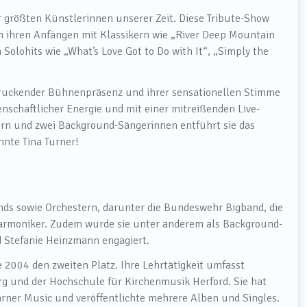
r größten Künstlerinnen unserer Zeit. Diese Tribute-Show
von ihren Anfängen mit Klassikern wie „River Deep Mountain
Solohits wie „What’s Love Got to Do with It“, „Simply the
druckender Bühnenpräsenz und ihrer sensationellen Stimme
denschaftlicher Energie und mit einer mitreißenden Live-
rn und zwei Background-Sängerinnen entführt sie das
hnte Tina Turner!
nds sowie Orchestern, darunter die Bundeswehr Bigband, die
armoniker. Zudem wurde sie unter anderem als Background-
nd Stefanie Heinzmann engagiert.
 2004 den zweiten Platz. Ihre Lehrtätigkeit umfasst
 und der Hochschule für Kirchenmusik Herford. Sie hat
ner Music und veröffentlichte mehrere Alben und Singles.