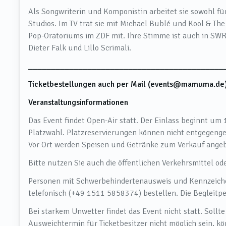
Als Songwriterin und Komponistin arbeitet sie sowohl fü
Studios. Im TV trat sie mit Michael Bublé und Kool & Th
Pop-Oratoriums im ZDF mit. Ihre Stimme ist auch in SWR3
Dieter Falk und Lillo Scrimali.
___________________________________________
Ticketbestellungen auch per Mail (events@mamuma.de)
Veranstaltungsinformationen
Das Event findet Open-Air statt. Der Einlass beginnt um 1
Platzwahl. Platzreservierungen können nicht entgege
Vor Ort werden Speisen und Getränke zum Verkauf ange
Bitte nutzen Sie auch die öffentlichen Verkehrsmittel ode
Personen mit Schwerbehindertenausweis und Kennzeich
telefonisch (+49 1511 5858374) bestellen. Die Begleitper
Bei starkem Unwetter findet das Event nicht statt. Soll
Ausweichtermin für Ticketbesitzer nicht möglich sein, kön