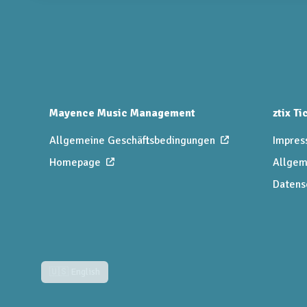
Mayence Music Management
ztix T
Allgemeine Geschäftsbedingungen
Impres
Homepage
Allgem
Datens
🇺🇸 English