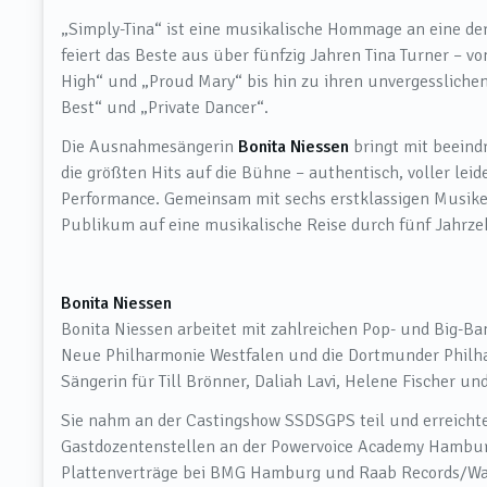
„Simply-Tina“ ist eine musikalische Hommage an eine de
feiert das Beste aus über fünfzig Jahren Tina Turner – 
High“ und „Proud Mary“ bis hin zu ihren unvergesslichen 
Best“ und „Private Dancer“.
Die Ausnahmesängerin
Bonita Niessen
bringt mit beein
die größten Hits auf die Bühne – authentisch, voller lei
Performance. Gemeinsam mit sechs erstklassigen Musike
Publikum auf eine musikalische Reise durch fünf Jahrze
Bonita Niessen
Bonita Niessen arbeitet mit zahlreichen Pop- und Big-Ba
Neue Philharmonie Westfalen und die Dortmunder Philh
Sängerin für Till Brönner, Daliah Lavi, Helene Fischer u
Sie nahm an der Castingshow SSDSGPS teil und erreichte
Gastdozentenstellen an der Powervoice Academy Hamburg
Plattenverträge bei BMG Hamburg und Raab Records/War