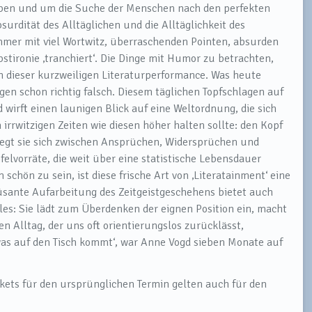
toben und um die Suche der Menschen nach den perfekten
urdität des Alltäglichen und die Alltäglichkeit des
immer mit viel Wortwitz, überraschenden Pointen, absurden
stironie ‚tranchiert‘. Die Dinge mit Humor zu betrachten,
ch dieser kurzweiligen Literaturperformance. Was heute
rgen schon richtig falsch. Diesem täglichen Topfschlagen auf
wirft einen launigen Blick auf eine Weltordnung, die sich
n irrwitzigen Zeiten wie diesen höher halten sollte: den Kopf
egt sie sich zwischen Ansprüchen, Widersprüchen und
lvorräte, die weit über eine statistische Lebensdauer
chön zu sein, ist diese frische Art von ‚Literatainment‘ eine
̈sante Aufarbeitung des Zeitgeistgeschehens bietet auch
les: Sie lädt zum Überdenken der eignen Position ein, macht
 Alltag, der uns oft orientierungslos zurücklässt,
was auf den Tisch kommt‘, war Anne Vogd sieben Monate auf
kets für den ursprünglichen Termin gelten auch für den