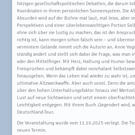
hitzigen gesellschaftspolitischen Debatten, die darum 
Koordinaten in ihrem persönlichen Sonnensystem. Die Abs
Absurden wird auf der Bühne mal laut, mal leise, aber 
Perspektiven und einer überlebenswichtigen Portion Selb
ohne sich über sie lustig zu machen, das ist der Anspru
richtig ist, kann morgen schon falsch sein – und übermo
vermintem Gelände nimmt sich die Autorin an. Anne Vogd 
ständig ändert und stellt sich dabei die Frage, was man i
oder den Mittelfinger. Mit Herz, Haltung und Humor bew
Freisprüchen und bekämpft dabei nonchalant Selbstzweife
hinausgehen. Wenn das Leben mal wieder zu wahr ist, um s
ultimative Allzweckwaffe. Aber auch sonst. Denn die amu
über den hohen Unterhaltungsfaktor hinaus viel Wertvol
Lust auf neue Sichtweisen und setzt einem überfrachteten
Leichtigkeit entgegen. Mit ihrem Buch ‚Gegendert wird, 
Deutschland-Tour.
Die Veranstaltung wurde vom 11.10.2025 verlegt. Die Tic
neuen Termin.