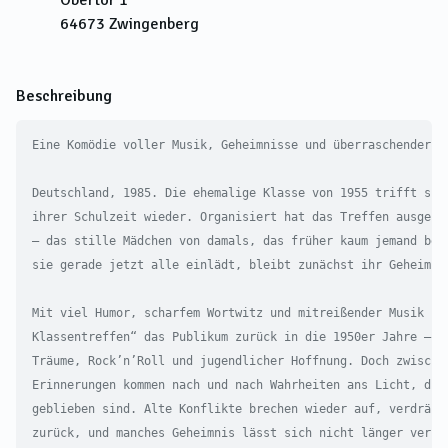
Obertor 1
64673
Zwingenberg
Beschreibung
Eine Komödie voller Musik, Geheimnisse und überraschender Wa
Deutschland, 1985. Die ehemalige Klasse von 1955 trifft sich
ihrer Schulzeit wieder. Organisiert hat das Treffen ausgerec
– das stille Mädchen von damals, das früher kaum jemand beac
sie gerade jetzt alle einlädt, bleibt zunächst ihr Geheimnis
Mit viel Humor, scharfem Wortwitz und mitreißender Musik füh
Klassentreffen“ das Publikum zurück in die 1950er Jahre – ei
Träume, Rock’n’Roll und jugendlicher Hoffnung. Doch zwischen
Erinnerungen kommen nach und nach Wahrheiten ans Licht, die 
geblieben sind. Alte Konflikte brechen wieder auf, verdrängt
zurück, und manches Geheimnis lässt sich nicht länger verber