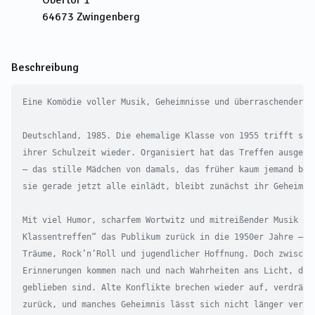
Obertor 1
64673
Zwingenberg
Beschreibung
Eine Komödie voller Musik, Geheimnisse und überraschender Wa
Deutschland, 1985. Die ehemalige Klasse von 1955 trifft sich
ihrer Schulzeit wieder. Organisiert hat das Treffen ausgerec
– das stille Mädchen von damals, das früher kaum jemand beac
sie gerade jetzt alle einlädt, bleibt zunächst ihr Geheimnis
Mit viel Humor, scharfem Wortwitz und mitreißender Musik füh
Klassentreffen“ das Publikum zurück in die 1950er Jahre – ei
Träume, Rock’n’Roll und jugendlicher Hoffnung. Doch zwischen
Erinnerungen kommen nach und nach Wahrheiten ans Licht, die 
geblieben sind. Alte Konflikte brechen wieder auf, verdrängt
zurück, und manches Geheimnis lässt sich nicht länger verber