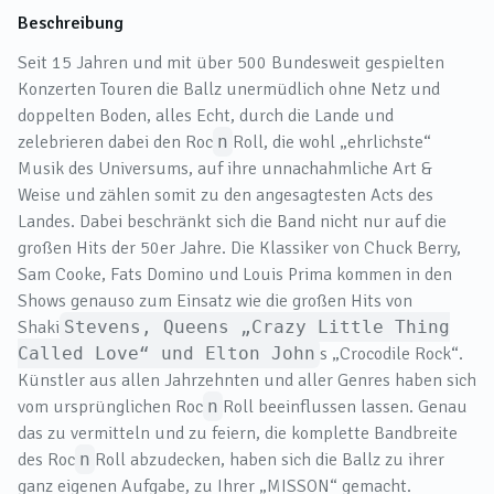
Beschreibung
Seit 15 Jahren und mit über 500 Bundesweit gespielten
Konzerten Touren die Ballz unermüdlich ohne Netz und
doppelten Boden, alles Echt, durch die Lande und
zelebrieren dabei den Roc
n
Roll, die wohl „ehrlichste“
Musik des Universums, auf ihre unnachahmliche Art &
Weise und zählen somit zu den angesagtesten Acts des
Landes. Dabei beschränkt sich die Band nicht nur auf die
großen Hits der 50er Jahre. Die Klassiker von Chuck Berry,
Sam Cooke, Fats Domino und Louis Prima kommen in den
Shows genauso zum Einsatz wie die großen Hits von
Shaki
Stevens, Queens „Crazy Little Thing
Called Love“ und Elton John
s „Crocodile Rock“.
Künstler aus allen Jahrzehnten und aller Genres haben sich
vom ursprünglichen Roc
n
Roll beeinflussen lassen. Genau
das zu vermitteln und zu feiern, die komplette Bandbreite
des Roc
n
Roll abzudecken, haben sich die Ballz zu ihrer
ganz eigenen Aufgabe, zu Ihrer „MISSON“ gemacht.