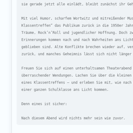
sie gerade jetzt alle einlädt, bleibt zunächst ihr Geh
Mit viel Humor, scharfem Wortwitz und mitreißender Mus
Klassentreffen“ das Publikum zurück in die 1950er Jahr
Träume, Rock’n’Roll und jugendlicher Hoffnung. Doch zw
Erinnerungen kommen nach und nach Wahrheiten ans Licht
geblieben sind. Alte Konflikte brechen wieder auf, ver
zurück, und manches Geheimnis lässt sich nicht länger 
Freuen Sie sich auf einen unterhaltsamen Theaterabend 
überraschender Wendungen. Lachen Sie über die kleinen 
eines Klassentreffens – und erleben Sie mit, wie nach 
einer ganzen Schulklasse ans Licht kommen.

Denn eines ist sicher:

Nach diesem Abend wird nichts mehr sein wie zuvor.