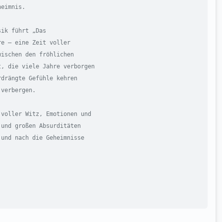
eimnis.

ik führt „Das

e – eine Zeit voller

ischen den fröhlichen

, die viele Jahre verborgen

drängte Gefühle kehren

verbergen.

voller Witz, Emotionen und

und großen Absurditäten

und nach die Geheimnisse
