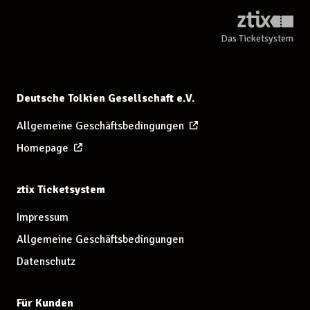
Weiter
BÜHNE
Das Ticketsystem
FREIE PLATZWAHL - NICHT BUCHBAR
PODESTHÖHE 1,40 M
PODESTHÖHE 1,20 M
PODESTHÖHE 1M
TRIBÜNE - FESTE SITZPLATZBUCHUNG
Deutsche Tolkien Gesellschaft e.V.
4
6
8
9
10
11
12
13
14
16
Allgemeine Geschäftsbedingungen
1
2
3
25
26
27
17
18
19
20
21
23
24
33
34
35
36
Homepage
37
38
39
40
41
42
43
44
45
46
ztix Ticketsystem
Impressum
Allgemeine Geschäftsbedingungen
Datenschutz
Für Kunden