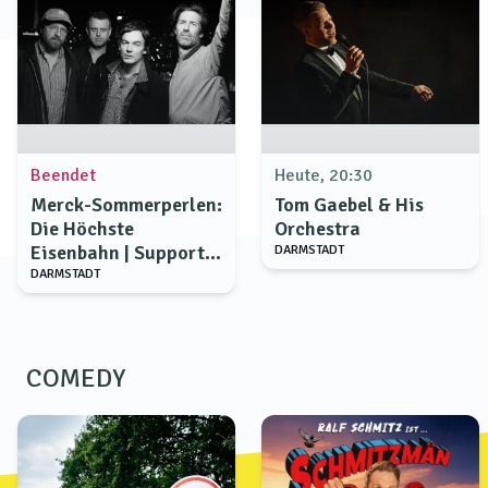
Beendet
Heute, 20:30
Merck-Sommerperlen:
Tom Gaebel & His
Die Höchste
Orchestra
Eisenbahn | Support:
DARMSTADT
Jo The Man The Music
DARMSTADT
COMEDY